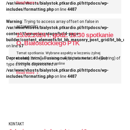
Read more
/var/www/vhosts/bialystok.ptkardio.pl/httpdocs/wp-
includes/formatting.php
on line
4487
Warning
: Trying to access array offset on false in
AKTUALNOŚCI
/var/www/vhosts/bialystok.ptkardio.pl/httpdocs/wp-
15.02.2024 r. godz. 18:30 spotkanie
content/themes/avantage/bold-page-
builder/content_elements/bt_bb_masonry_post_grid/bt_bb_ma
O. Białostockiego PTK
on line
57
Temat spotkania: Wybrane aspekty w leczeniu żylnej
Deprecated
: ltrim(): Passing null to parameter #1 ($string) of
choroby zatorowo-zakrzepowej (dr hab. Anna Lisowska)
Formuła: stacjonarne + online
type string is deprecated in
/var/www/vhosts/bialystok.ptkardio.pl/httpdocs/wp-
Read more
includes/formatting.php
on line
4487
KONTAKT