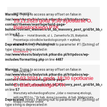
AKTUALNOŚCI
Warning
: Trying to access array offset on false in
/var/www/vhosts/bialystok.ptkardio.pl/httpdocs/wp-
15.11.2025 godz 9:30 Spotkanie O.
content/themes/avantage/bold-page-
Białostockiego PTK
builder/content_elements/bt_bb_masonry_post_grid/bt_bb_ma
on line
57
Miejsce – Hotel Branicki, ul. L. Zamenhofa 25, Białystok.
Prezentacja ośrodków kardiologicznych + wykłady
eksperckie. Formuła hybrydowa.
Deprecated
: ltrim(): Passing null to parameter #1 ($string) of
type string is deprecated in
Read more
/var/www/vhosts/bialystok.ptkardio.pl/httpdocs/wp-
includes/formatting.php
on line
4487
Warning
: Trying to access array offset on false in
AKTUALNOŚCI
/var/www/vhosts/bialystok.ptkardio.pl/httpdocs/wp-
27.02.2024 r. godz. 18:30 spotkanie
content/themes/avantage/bold-page-
O. Białostockiego PTK
builder/content_elements/bt_bb_masonry_post_grid/bt_bb_ma
on line
57
Warsztaty echokardiograficzne: „Udar o nieznanej etiologii,
jeśli nie PFO to…” Dr hab. Anna Lisowska, dr hab. Małgorzata
Deprecated
: ltrim(): Passing null to parameter #1 ($string) of
Knapp Formuła: online
type string is deprecated in